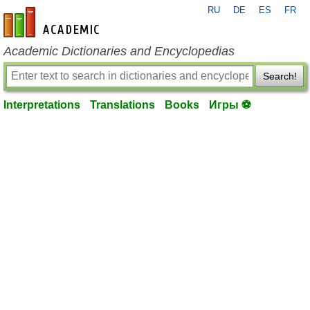
RU
DE
ES
FR
en-academic.com
Academic Dictionaries and Encyclopedias
Search!
Interpretations
Translations
Books
Игры ⚽