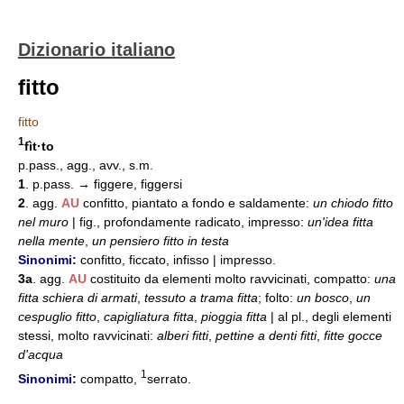
Dizionario italiano
fitto
fitto
1
fìt·to
p.pass., agg., avv., s.m.
1
. p.pass. → figgere, figgersi
2
. agg.
AU
confitto, piantato a fondo e saldamente:
un chiodo fitto
nel muro
| fig., profondamente radicato, impresso:
un'idea fitta
nella mente
,
un pensiero fitto in testa
Sinonimi:
confitto, ficcato, infisso | impresso.
3a
. agg.
AU
costituito da elementi molto ravvicinati, compatto:
una
fitta schiera di armati
,
tessuto a trama fitta
; folto:
un bosco
,
un
cespuglio fitto
,
capigliatura fitta
,
pioggia fitta
| al pl., degli elementi
stessi, molto ravvicinati:
alberi fitti
,
pettine a denti fitti
,
fitte gocce
d'acqua
1
Sinonimi:
compatto,
serrato.