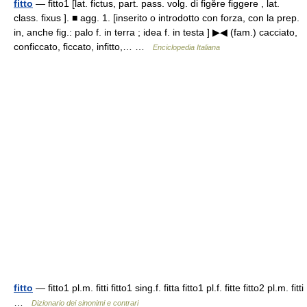
fitto
— fitto1 [lat. fictus, part. pass. volg. di figĕre figgere , lat.
class. fixus ]. ■ agg. 1. [inserito o introdotto con forza, con la prep.
in, anche fig.: palo f. in terra ; idea f. in testa ] ▶◀ (fam.) cacciato,
conficcato, ficcato, infitto,… …
Enciclopedia Italiana
fitto
— fitto1 pl.m. fitti fitto1 sing.f. fitta fitto1 pl.f. fitte fitto2 pl.m. fitti
…
Dizionario dei sinonimi e contrari