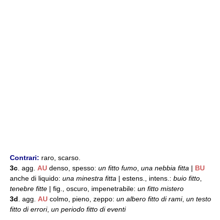
Contrari:
raro, scarso.
3c
. agg.
AU
denso, spesso:
un fitto fumo
,
una nebbia fitta
|
BU
anche di liquido:
una minestra fitta
| estens., intens.:
buio fitto
,
tenebre fitte
| fig., oscuro, impenetrabile:
un fitto mistero
3d
. agg.
AU
colmo, pieno, zeppo:
un albero fitto di rami
,
un testo
fitto di errori
,
un periodo fitto di eventi