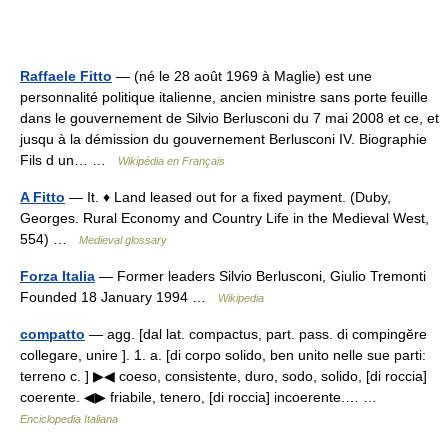
Raffaele Fitto
— (né le 28 août 1969 à Maglie) est une
personnalité politique italienne, ancien ministre sans porte feuille
dans le gouvernement de Silvio Berlusconi du 7 mai 2008 et ce, et
jusqu à la démission du gouvernement Berlusconi IV. Biographie
Fils d un… …
Wikipédia en Français
A Fitto
— It. ♦ Land leased out for a fixed payment. (Duby,
Georges. Rural Economy and Country Life in the Medieval West,
554) …
Medieval glossary
Forza Italia
— Former leaders Silvio Berlusconi, Giulio Tremonti
Founded 18 January 1994 …
Wikipedia
compatto
— agg. [dal lat. compactus, part. pass. di compingĕre
collegare, unire ]. 1. a. [di corpo solido, ben unito nelle sue parti:
terreno c. ] ▶◀ coeso, consistente, duro, sodo, solido, [di roccia]
coerente. ◀▶ friabile, tenero, [di roccia] incoerente.… …
Enciclopedia Italiana