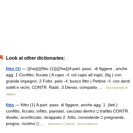
Look at other dictionaries:
fitto (1)
— {{hw}}{{fitto (1)}{{/hw}}A part. pass. di figgere ; anche
agg. 1 Confitto, ficcato | A capo –f, col capo all ingiù; (fig.) con
grande impegno. 2 Folto: pelo –f; bosco fitto | Pettine –f, con denti
sottili e vicini; CONTR. Rado. 3 Denso, compatto …
Enciclopedia di
italiano
fitto
— fi/tto (1) A part. pass. di figgere; anche agg. 1. (lett.)
confitto, ficcato, infitto, piantato, cacciato dentro □ trafitto CONTR.
divelto, sconficcato, strappato 2. folto, consistente □ pregnante,
pregno, ricolmo □ …
Sinonimi e Contrari. Terza edizione