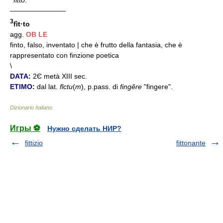
————————
3
fìt·to
agg.
OB
LE
finto, falso, inventato | che è frutto della fantasia, che è
rappresentato con finzione poetica
\
DATA:
2Є metà XIII sec.
ETIMO:
dal lat.
fīctu
(
m
), p.pass. di
fingĕre
"fingere".
Dizionario Italiano
.
Игры ⚽
Нужно сделать НИР?
fittizio
fittonante