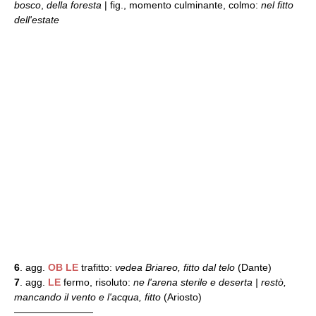
bosco
,
della foresta
| fig., momento culminante, colmo:
nel fitto
dell'estate
6
. agg.
OB
LE
trafitto:
vedea Briareo, fitto dal telo
(Dante)
7
. agg.
LE
fermo, risoluto:
ne l'arena sterile e deserta | restò,
mancando il vento e l'acqua, fitto
(Ariosto)
————————