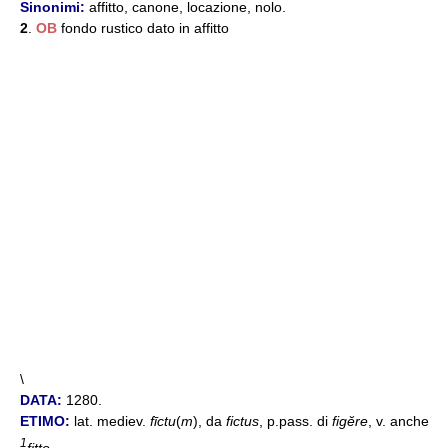
Sinonimi:
affitto, canone, locazione, nolo.
2
.
OB
fondo rustico dato in affitto
\
DATA:
1280.
ETIMO:
lat. mediev.
fīctu
(
m
), da
fictus
, p.pass. di
figĕre
, v. anche
1
fitto
.